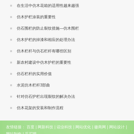
在生活中仿木花箱的适用性越来越强
仿木护栏涂装的重要性
仿石围栏的防止裂纹措施—仿木围栏
仿木护栏的掉漆和相应的处理办法
仿木栏杆与仿石栏杆有哪些区别
新农村建设中仿木护栏的重要性
仿石栏杆的实用价值
水泥仿木栏杆3部曲
针对仿石护栏出现裂纹的解决办法
仿木花架的安装和制作流程
友情链接：
百度
|
网新科技
|
诏业科技
|
网站优化
|
徽商网
|
网站设计
|
网站制作
|
采买吧